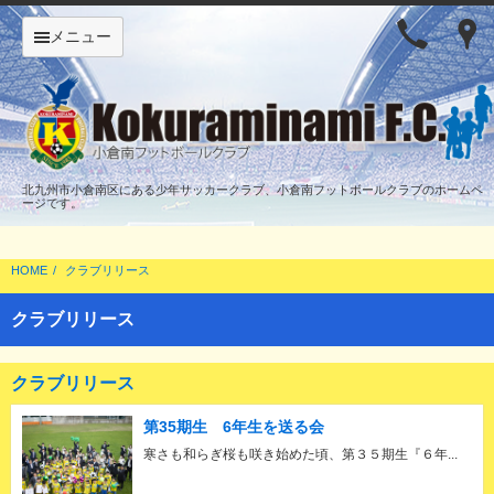
メニュー
北九州市小倉南区にある少年サッカークラブ、小倉南フットボールクラブのホームペ
ージです。
HOME
クラブリリース
クラブリリース
クラブリリース
第35期生 6年生を送る会
寒さも和らぎ桜も咲き始めた頃、第３５期生『６年...