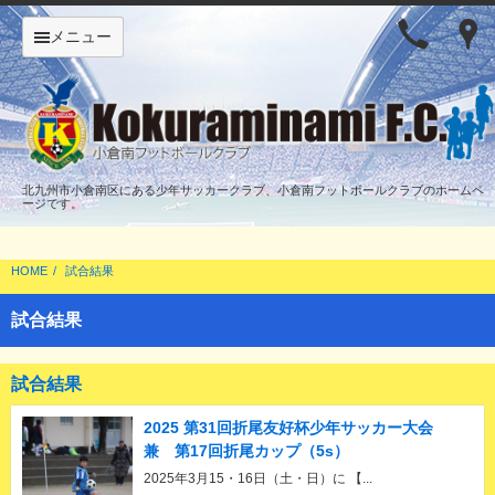
メニュー
北九州市小倉南区にある少年サッカークラブ、小倉南フットボールクラブのホームペ
ージです。
HOME
試合結果
試合結果
試合結果
2025 第31回折尾友好杯少年サッカー大会
兼 第17回折尾カップ（5s）
2025年3月15・16日（土・日）に 【...