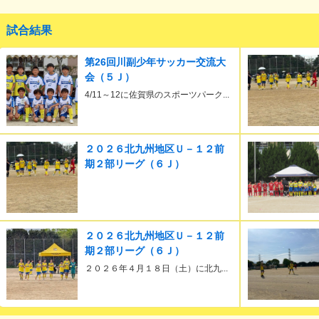
試合結果
第26回川副少年サッカー交流大
会（５Ｊ）
4/11～12に佐賀県のスポーツパーク...
２０２６北九州地区Ｕ－１２前
期２部リーグ（６Ｊ）
２０２６北九州地区Ｕ－１２前
期２部リーグ（６Ｊ）
２０２６年４月１８日（土）に北九...