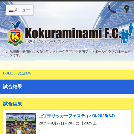
メニュー
北九州市小倉南区にある少年サッカークラブ、小倉南フットボールクラブのホームペ
ージです。
HOME
試合結果
試合結果
試合結果
上宇部サッカーフェスティバル2025(6J)
2025年9月27日～28日に 【2025 上...