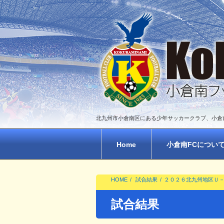
北九州市小倉南区にある少年サッカークラブ、小倉
Home
小倉南FCについ
HOME
試合結果
２０２６北九州地区Ｕ
試合結果