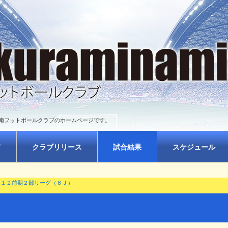
南フットボールクラブのホームページです。
て
クラブリリース
試合結果
スケジュール
－１２前期２部リーグ（６Ｊ）