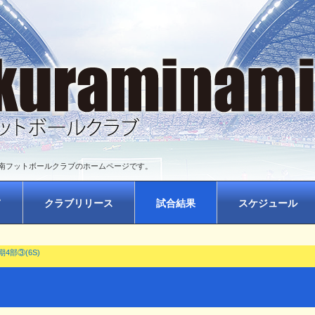
南フットボールクラブのホームページです。
て
クラブリリース
試合結果
スケジュール
期4部③(6S)