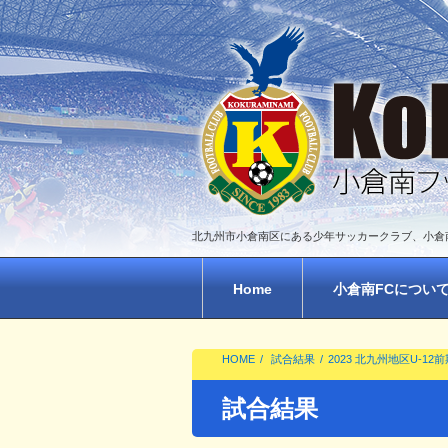
北九州市小倉南区にある少年サッカークラブ、小倉
Home
小倉南FCについ
HOME
試合結果
2023 北九州地区U-12前
試合結果