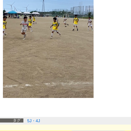
タグ
5J・4J