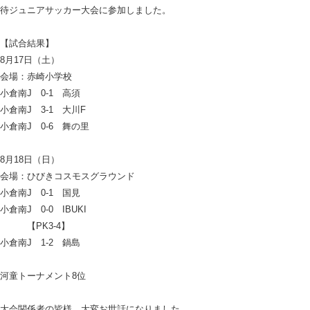
待ジュニアサッカー大会に参加しました。
【試合結果】
8月17日（土）
会場：赤崎小学校
小倉南J 0-1 高須
小倉南J 3-1 大川F
小倉南J 0-6 舞の里
8月18日（日）
会場：ひびきコスモスグラウンド
小倉南J 0-1 国見
小倉南J 0-0 IBUKI
【PK3-4】
小倉南J 1-2 鍋島
河童トーナメント8位
大会関係者の皆様、大変お世話になりました。