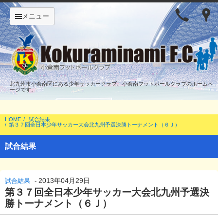
メニュー
北九州市小倉南区にある少年サッカークラブ、小倉南フットボールクラブのホームペ
ージです。
HOME
試合結果
第３７回全日本少年サッカー大会北九州予選決勝トーナメント（６Ｊ）
試合結果
2013年04月29日
試合結果
-
第３７回全日本少年サッカー大会北九州予選決
勝トーナメント（６Ｊ）