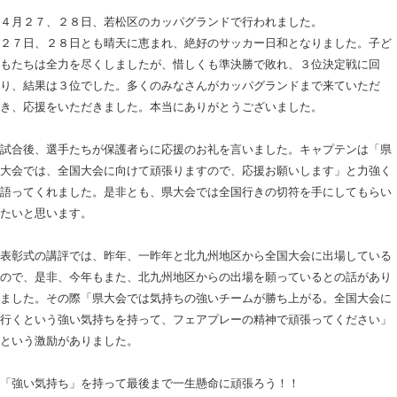
４月２７、２８日、若松区のカッパグランドで行われました。
２７日、２８日とも晴天に恵まれ、絶好のサッカー日和となりました。子ど
もたちは全力を尽くしましたが、惜しくも準決勝で敗れ、３位決定戦に回
り、結果は３位でした。多くのみなさんがカッパグランドまで来ていただ
き、応援をいただきました。本当にありがとうございました。
試合後、選手たちが保護者らに応援のお礼を言いました。キャプテンは「県
大会では、全国大会に向けて頑張りますので、応援お願いします」と力強く
語ってくれました。是非とも、県大会では全国行きの切符を手にしてもらい
たいと思います。
表彰式の講評では、昨年、一昨年と北九州地区から全国大会に出場している
ので、是非、今年もまた、北九州地区からの出場を願っているとの話があり
ました。その際「県大会では気持ちの強いチームが勝ち上がる。全国大会に
行くという強い気持ちを持って、フェアプレーの精神で頑張ってください」
という激励がありました。
「強い気持ち」を持って最後まで一生懸命に頑張ろう！！