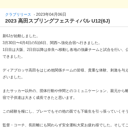
2023年04月06日
クラブリリース
-
2023 高田スプリングフェスティバル U12(6J)
新6Jが始動しました。
3月30日〜4月4日の5泊6日、関西へ強化合宿へ行きました。
1日目は大阪、2日目以降は奈良へ移動し各地の強豪チームと試合を行い、
できました。
ディアブロッサ高田をはじめ他関係チームの皆様、貴重な体験、刺激を与
ざいました。
またサッカー以外の、団体行動や仲間とのコミュニケーション、親元から
宿で子供達は大きく成長できたと思います。
この経験を糧にし、プレーでもその他の面でも下級生を引っ張っていくそう
監督・コーチ、長距離にも関わらず安全運転大変お疲れ様でした。そして