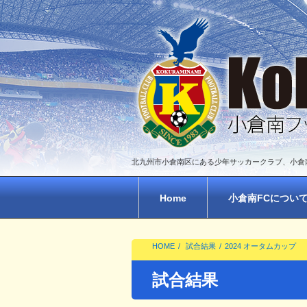
北九州市小倉南区にある少年サッカークラブ、小倉
Home
小倉南FCについ
HOME
試合結果
2024 オータムカップ
試合結果